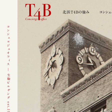
北浜T4Bの強み
コンシェ
コンシェルジュオフィス — 生駒ビルヂング est.1930 ／ 登録有形文化財