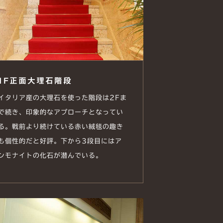
1F正面大理石階段
イタリア産の大理石を使った階段は2Fま
で続き、印象的なアプローチとなってい
る。戦前より続けている赤い絨毯の趣き
も個性的だと好評。下から3段目にはア
ンモナイトの化石が潜んでいる。