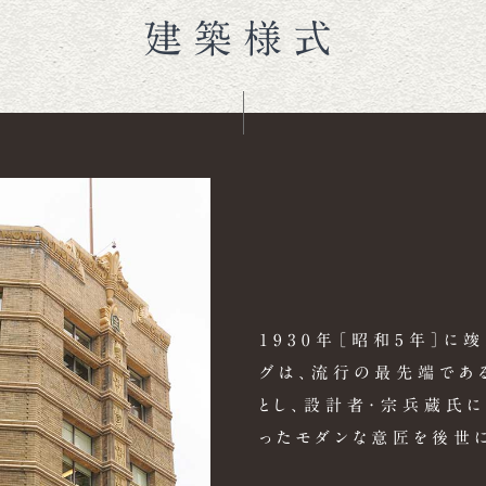
建築様式
1930年［昭和5年］に
グは、流行の最先端であ
とし、設計者・宗兵蔵氏に
ったモダンな意匠を後世に