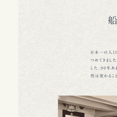
船
日本一の人口
つめてきまし
した。90年
性は変わるこ